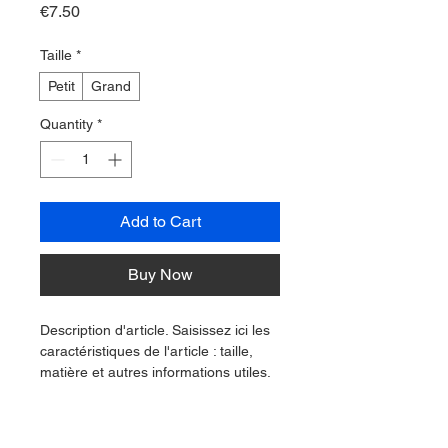
Price
€7.50
Taille
*
Petit
Grand
Quantity
*
Add to Cart
Buy Now
Description d'article. Saisissez ici les 
caractéristiques de l'article : taille, 
matière et autres informations utiles.
DÉTAILS D'ARTICLE